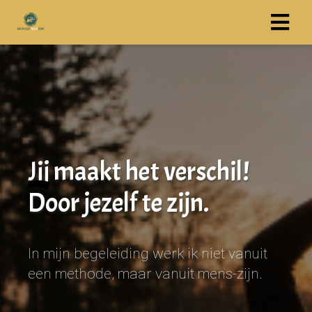
Jij
maakt het verschil!
Door jezelf te zijn.
In mijn begeleiding werk ik niet vanuit
een methode, maar vanuit mens-zijn.